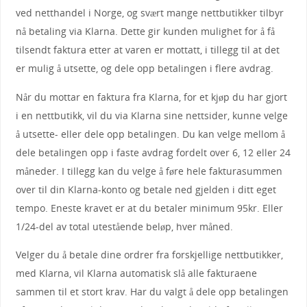
ved netthandel i Norge, og svært mange nettbutikker tilbyr
nå betaling via Klarna. Dette gir kunden mulighet for å få
tilsendt faktura etter at varen er mottatt, i tillegg til at det
er mulig å utsette, og dele opp betalingen i flere avdrag.
Når du mottar en faktura fra Klarna, for et kjøp du har gjort
i en nettbutikk, vil du via Klarna sine nettsider, kunne velge
å utsette- eller dele opp betalingen. Du kan velge mellom å
dele betalingen opp i faste avdrag fordelt over 6, 12 eller 24
måneder. I tillegg kan du velge å føre hele fakturasummen
over til din Klarna-konto og betale ned gjelden i ditt eget
tempo. Eneste kravet er at du betaler minimum 95kr. Eller
1/24-del av total utestående beløp, hver måned.
Velger du å betale dine ordrer fra forskjellige nettbutikker,
med Klarna, vil Klarna automatisk slå alle fakturaene
sammen til et stort krav. Har du valgt å dele opp betalingen